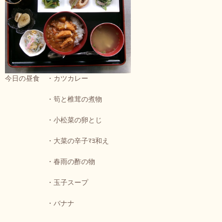
今日の昼食 ・カツカレー
・筍と椎茸の煮物
・小松菜の卵とじ
・大菜の辛子ﾏﾖ和え
・春雨の酢の物
・玉子スープ
・バナナ