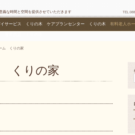
意義な時間と空間を提供させていただきます
TEL.
088
デイサービス くりの木
ケアプランセンター くりの木
有料老人ホ
グ
運営規定 くりの木
ーム くりの家
 くりの家